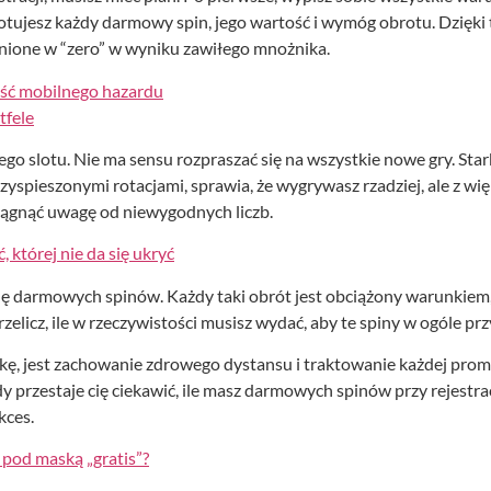
tujesz każdy darmowy spin, jego wartość i wymóg obrotu. Dzięki t
nione w “zero” w wyniku zawiłego mnożnika.
ość mobilnego hazardu
tfele
ego slotu. Nie ma sensu rozpraszać się na wszystkie nowe gry. Sta
zyspieszonymi rotacjami, sprawia, że wygrywasz rzadziej, ale z wię
iągnąć uwagę od niewygodnych liczb.
której nie da się ukryć
ę darmowych spinów. Każdy taki obrót jest obciążony warunkiem, 
zelicz, ile w rzeczywistości musisz wydać, aby te spiny w ogóle przy
lkę, jest zachowanie zdrowego dystansu i traktowanie każdej promoc
przestaje cię ciekawić, ile masz darmowych spinów przy rejestracji
kces.
 pod maską „gratis”?