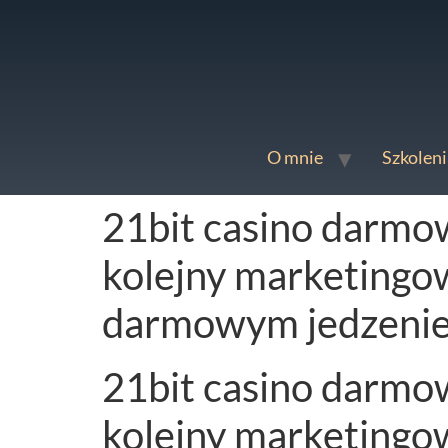
O mnie
Szkoleni
21bit casino darmow
kolejny marketingow
darmowym jedzeni
21bit casino darmow
kolejny marketingow