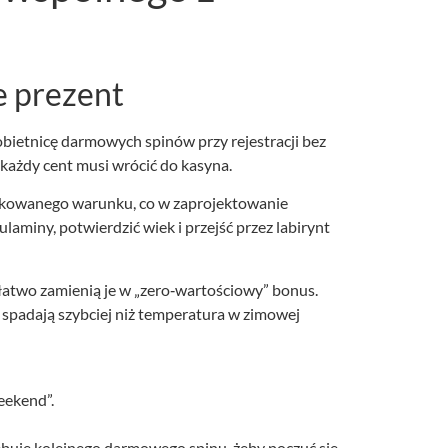
e prezent
obietnicę darmowych spinów przy rejestracji bez
k każdy cent musi wrócić do kasyna.
likowanego warunku, co w zaprojektowanie
miny, potwierdzić wiek i przejść przez labirynt
łatwo zamienią je w „zero‑wartościowy” bonus.
 spadają szybciej niż temperatura w zimowej
eekend”.
zebuję kolejnego darmowego spinu, żeby poczuć się