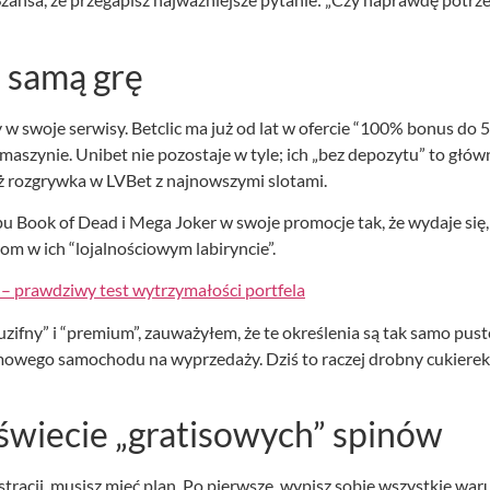
ę samą grę
 w swoje serwisy. Betclic ma już od lat w ofercie “100% bonus do 
maszynie. Unibet nie pozostaje w tyle; ich „bez depozytu” to główn
iż rozgrywka w LVBet z najnowszymi slotami.
pu Book of Dead i Mega Joker w swoje promocje tak, że wydaje się,
om w ich “lojalnościowym labiryncie”.
– prawdziwy test wytrzymałości portfela
luzifny” i “premium”, zauważyłem, że te określenia są tak samo pu
mowego samochodu na wyprzedaży. Dziś to raczej drobny cukierek p
 świecie „gratisowych” spinów
stracji, musisz mieć plan. Po pierwsze, wypisz sobie wszystkie waru