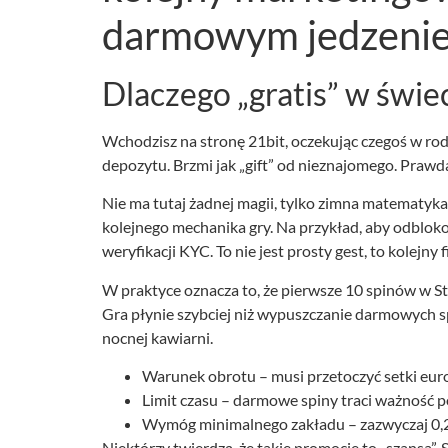
darmowym jedzeni
Dlaczego „gratis” w świe
Wchodzisz na stronę 21bit, oczekując czegoś w rod
depozytu. Brzmi jak „gift” od nieznajomego. Prawda
Nie ma tutaj żadnej magii, tylko zimna matematy
kolejnego mechanika gry. Na przykład, aby odbloko
weryfikacji KYC. To nie jest prosty gest, to kolejny 
W praktyce oznacza to, że pierwsze 10 spinów w S
Gra płynie szybciej niż wypuszczanie darmowych sp
nocnej kawiarni.
Warunek obrotu – musi przetoczyć setki eur
Limit czasu – darmowe spiny traci ważność p
Wymóg minimalnego zakładu – zazwyczaj 0,20 
Niektórzy twierdzą, że takie promocje to „szansa”