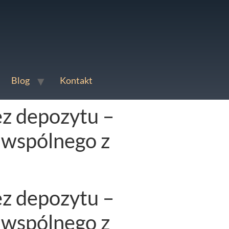
Blog
Kontakt
ez depozytu –
 wspólnego z
ez depozytu –
 wspólnego z