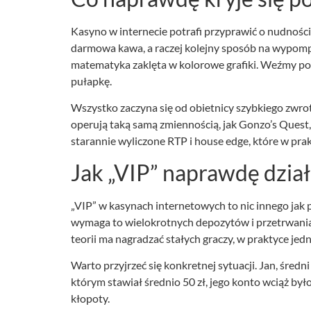
Kasyno w internecie potrafi przyprawić o nudności
darmowa kawa, a raczej kolejny sposób na wypompo
matematyka zaklęta w kolorowe grafiki. Weźmy pod
pułapkę.
Wszystko zaczyna się od obietnicy szybkiego zwrotu.
operują taką samą zmiennością, jak Gonzo’s Quest,
starannie wyliczone RTP i house edge, które w prak
Jak „VIP” naprawdę dzia
„VIP” w kasynach internetowych to nic innego jak 
wymaga to wielokrotnych depozytów i przetrwania 
teorii ma nagradzać stałych graczy, w praktyce je
Warto przyjrzeć się konkretnej sytuacji. Jan, śred
którym stawiał średnio 50 zł, jego konto wciąż był
kłopoty.