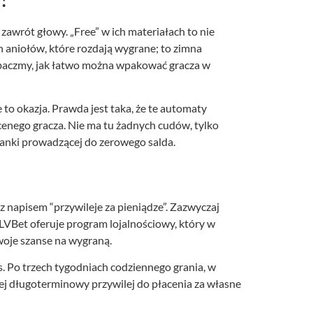
zawrót głowy. „Free” w ich materiałach to nie
 aniołów, które rozdają wygrane; to zimna
zobaczmy, jak łatwo można wpakować gracza w
 to okazja. Prawda jest taka, że te automaty
cenego gracza. Nie ma tu żadnych cudów, tylko
adanki prowadzącej do zerowego salda.
z napisem “przywileje za pieniądze”. Zazwyczaj
LVBet oferuje program lojalnościowy, który w
woje szanse na wygraną.
s. Po trzech tygodniach codziennego grania, w
czej długoterminowy przywilej do płacenia za własne