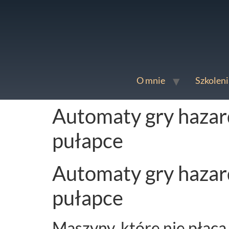
O mnie
Szkoleni
Automaty gry hazar
pułapce
Automaty gry hazar
pułapce
Maszyny, które nie płacą