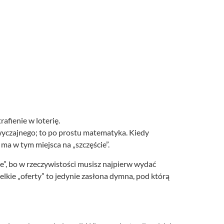
afienie w loterię.
zwyczajnego; to po prostu matematyka. Kiedy
ma w tym miejsca na „szczęście”.
ee”, bo w rzeczywistości musisz najpierw wydać
elkie „oferty” to jedynie zasłona dymna, pod którą