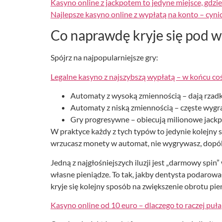
Kasyno online z jackpotem to jedyne miejsce, gdzie 
Najlepsze kasyno online z wypłatą na konto – cyni
Co naprawdę kryje się pod 
Spójrz na najpopularniejsze gry:
Legalne kasyno z najszybszą wypłatą – w końcu coś
Automaty z wysoką zmiennością – dają rzadkie
Automaty z niską zmiennością – częste wygran
Gry progresywne – obiecują milionowe jackpot
W praktyce każdy z tych typów to jedynie kolejny 
wrzucasz monety w automat, nie wygrywasz, dopóki 
Jedną z najgłośniejszych iluzji jest „darmowy spin
własne pieniądze. To tak, jakby dentysta podarował
kryje się kolejny sposób na zwiększenie obrotu pie
Kasyno online od 10 euro – dlaczego to raczej puła