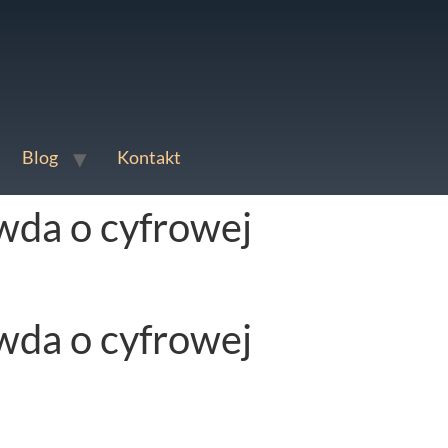
Blog
Kontakt
wda o cyfrowej
wda o cyfrowej