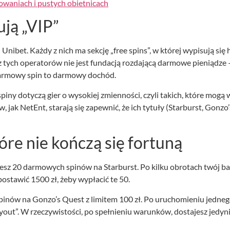
owaniach i pustych obietnicach
ują „VIP”
 Unibet. Każdy z nich ma sekcję „free spins”, w której wypisują się
 z tych operatorów nie jest fundacją rozdającą darmowe pieniądze
e darmowy spin to darmowy dochód.
iny dotyczą gier o wysokiej zmienności, czyli takich, które mogą w
w, jak NetEnt, starają się zapewnić, że ich tytuły (Starburst, Gon
óre nie kończą się fortuną
ajesz 20 darmowych spinów na Starburst. Po kilku obrotach twój b
postawić 1500 zł, żeby wypłacić te 50.
inów na Gonzo’s Quest z limitem 100 zł. Po uruchomieniu jednego 
yout”. W rzeczywistości, po spełnieniu warunków, dostajesz jedynie