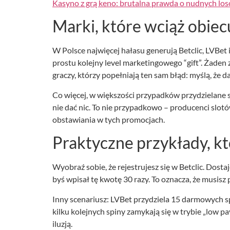
Kasyno z grą keno: brutalna prawda o nudnych los
Marki, które wciąż obiec
W Polsce najwięcej hałasu generują Betclic, LVBet i
prostu kolejny level marketingowego “gift”. Żaden
graczy, którzy popełniają ten sam błąd: myślą, ż
Co więcej, w większości przypadków przydzielane sp
nie dać nic. To nie przypadkowo – producenci slotó
obstawiania w tych promocjach.
Praktyczne przykłady, kt
Wyobraź sobie, że rejestrujesz się w Betclic. Dost
byś wpisał tę kwotę 30 razy. To oznacza, że musisz 
Inny scenariusz: LVBet przydziela 15 darmowych sp
kilku kolejnych spiny zamykają się w trybie „low pa
iluzją.