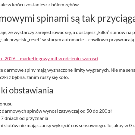
, ale w końcu zostaniesz z bólem zębów.
mowymi spinami są tak przyciąg
je, że wystarczy zarejestrować się, a dostajesz „kilka” spinów na 
jak przycisk „reset” w starym automacie – chwilowo przywracają n
ytu 2026 – marketingowy mit w odcieniu szarości
e te darmowe spiny mają wyznaczone limity wygranych. Nie ma sensu 
zki z bębna, zanim ruszy się koło.
ki obstawiania
bonusu
z darmowych spinów wynosi zazwyczaj od 50 do 200 zł
 7 dniach od przyznania
i slotów nie mają szansy wykręcić coś sensownego. To jakby w Gra