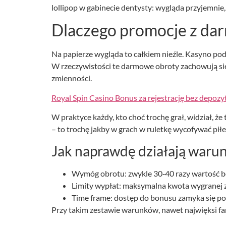
lollipop w gabinecie dentysty: wygląda przyjemnie
Dlaczego promocje z dar
Na papierze wygląda to całkiem nieźle. Kasyno poda
W rzeczywistości te darmowe obroty zachowują się 
zmienności.
Royal Spin Casino Bonus za rejestrację bez depoz
W praktyce każdy, kto choć trochę grał, widział, ż
– to trochę jakby w grach w ruletkę wycofywać piłec
Jak naprawdę działają warun
Wymóg obrotu: zwykle 30‑40 razy wartość 
Limity wypłat: maksymalna kwota wygranej 
Time frame: dostęp do bonusu zamyka się po
Przy takim zestawie warunków, nawet najwięksi fan