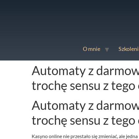
O mnie
Szkoleni
Automaty z darmowy
trochę sensu z tego
Automaty z darmowy
trochę sensu z tego
Kasyno online nie przestało się zmieniać, ale jed