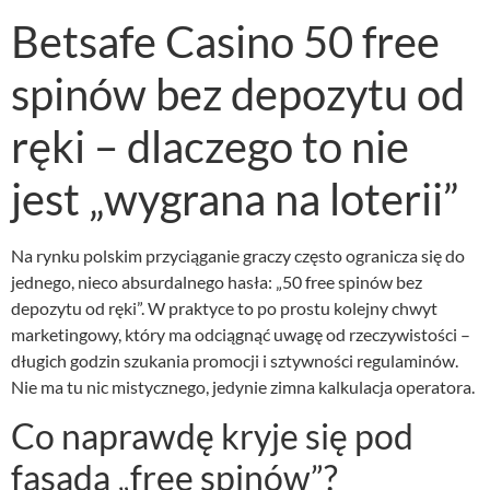
Betsafe Casino 50 free
spinów bez depozytu od
ręki – dlaczego to nie
jest „wygrana na loterii”
Na rynku polskim przyciąganie graczy często ogranicza się do
jednego, nieco absurdalnego hasła: „50 free spinów bez
depozytu od ręki”. W praktyce to po prostu kolejny chwyt
marketingowy, który ma odciągnąć uwagę od rzeczywistości –
długich godzin szukania promocji i sztywności regulaminów.
Nie ma tu nic mistycznego, jedynie zimna kalkulacja operatora.
Co naprawdę kryje się pod
fasadą „free spinów”?