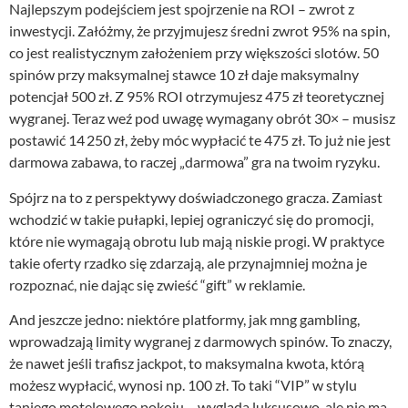
Najlepszym podejściem jest spojrzenie na ROI – zwrot z
inwestycji. Załóżmy, że przyjmujesz średni zwrot 95% na spin,
co jest realistycznym założeniem przy większości slotów. 50
spinów przy maksymalnej stawce 10 zł daje maksymalny
potencjał 500 zł. Z 95% ROI otrzymujesz 475 zł teoretycznej
wygranej. Teraz weź pod uwagę wymagany obrót 30× – musisz
postawić 14 250 zł, żeby móc wypłacić te 475 zł. To już nie jest
darmowa zabawa, to raczej „darmowa” gra na twoim ryzyku.
Spójrz na to z perspektywy doświadczonego gracza. Zamiast
wchodzić w takie pułapki, lepiej ograniczyć się do promocji,
które nie wymagają obrotu lub mają niskie progi. W praktyce
takie oferty rzadko się zdarzają, ale przynajmniej można je
rozpoznać, nie dając się zwieść “gift” w reklamie.
And jeszcze jedno: niektóre platformy, jak mng gambling,
wprowadzają limity wygranej z darmowych spinów. To znaczy,
że nawet jeśli trafisz jackpot, to maksymalna kwota, którą
możesz wypłacić, wynosi np. 100 zł. To taki “VIP” w stylu
taniego motelowego pokoju – wygląda luksusowo, ale nie ma