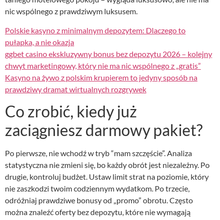
nic wspólnego z prawdziwym luksusem.
Polskie kasyno z minimalnym depozytem: Dlaczego to
pułapka, a nie okazja
ggbet casino ekskluzywny bonus bez depozytu 2026 – kolejny
chwyt marketingowy, który nie ma nic wspólnego z „gratis”
Kasyno na żywo z polskim krupierem to jedyny sposób na
prawdziwy dramat wirtualnych rozgrywek
Co zrobić, kiedy już
zaciągniesz darmowy pakiet?
Po pierwsze, nie wchodź w tryb “mam szczęście”. Analiza
statystyczna nie zmieni się, bo każdy obrót jest niezależny. Po
drugie, kontroluj budżet. Ustaw limit strat na poziomie, który
nie zaszkodzi twoim codziennym wydatkom. Po trzecie,
odróżniaj prawdziwe bonusy od „promo” obrotu. Często
można znaleźć oferty bez depozytu, które nie wymagają