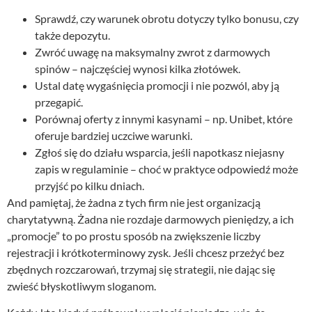
Sprawdź, czy warunek obrotu dotyczy tylko bonusu, czy
także depozytu.
Zwróć uwagę na maksymalny zwrot z darmowych
spinów – najczęściej wynosi kilka złotówek.
Ustal datę wygaśnięcia promocji i nie pozwól, aby ją
przegapić.
Porównaj oferty z innymi kasynami – np. Unibet, które
oferuje bardziej uczciwe warunki.
Zgłoś się do działu wsparcia, jeśli napotkasz niejasny
zapis w regulaminie – choć w praktyce odpowiedź może
przyjść po kilku dniach.
And pamiętaj, że żadna z tych firm nie jest organizacją
charytatywną. Żadna nie rozdaje darmowych pieniędzy, a ich
„promocje” to po prostu sposób na zwiększenie liczby
rejestracji i krótkoterminowy zysk. Jeśli chcesz przeżyć bez
zbędnych rozczarowań, trzymaj się strategii, nie dając się
zwieść błyskotliwym sloganom.