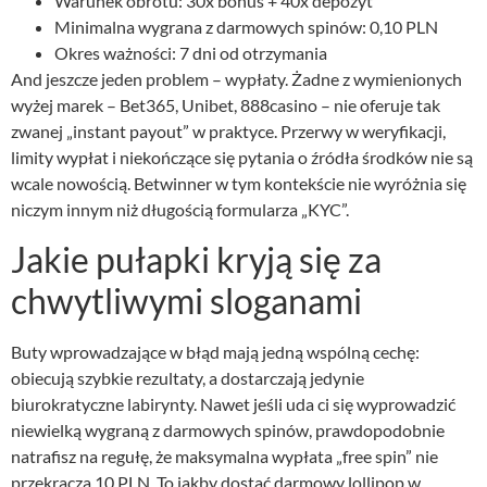
Warunek obrotu: 30x bonus + 40x depozyt
Minimalna wygrana z darmowych spinów: 0,10 PLN
Okres ważności: 7 dni od otrzymania
And jeszcze jeden problem – wypłaty. Żadne z wymienionych
wyżej marek – Bet365, Unibet, 888casino – nie oferuje tak
zwanej „instant payout” w praktyce. Przerwy w weryfikacji,
limity wypłat i niekończące się pytania o źródła środków nie są
wcale nowością. Betwinner w tym kontekście nie wyróżnia się
niczym innym niż długością formularza „KYC”.
Jakie pułapki kryją się za
chwytliwymi sloganami
Buty wprowadzające w błąd mają jedną wspólną cechę:
obiecują szybkie rezultaty, a dostarczają jedynie
biurokratyczne labirynty. Nawet jeśli uda ci się wyprowadzić
niewielką wygraną z darmowych spinów, prawdopodobnie
natrafisz na regułę, że maksymalna wypłata „free spin” nie
przekracza 10 PLN. To jakby dostać darmowy lollipop w