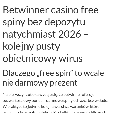
Betwinner casino free
spiny bez depozytu
natychmiast 2026 –
kolejny pusty
obietnicowy wirus
Dlaczego „free spin” to wcale
nie darmowy prezent
Na pierwszy rzut oka wydaje się, że betwinner oferuje
bezwartościowy bonus – darmowe spiny od razu, bez wkładu.
W praktyce to jedynie kolejna warstwa warunków, które
wciągają cię w matematykę, której nikt nie rozumie. Nie ma tu