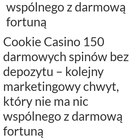
wspólnego z darmową
fortuną
Cookie Casino 150
darmowych spinów bez
depozytu – kolejny
marketingowy chwyt,
który nie ma nic
wspólnego z darmową
fortuną