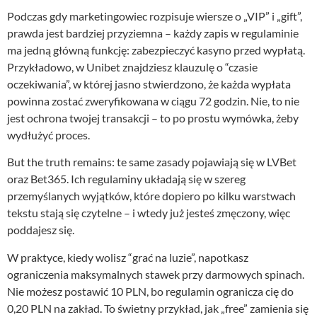
Podczas gdy marketingowiec rozpisuje wiersze o „VIP” i „gift”,
prawda jest bardziej przyziemna – każdy zapis w regulaminie
ma jedną główną funkcję: zabezpieczyć kasyno przed wypłatą.
Przykładowo, w Unibet znajdziesz klauzulę o “czasie
oczekiwania”, w której jasno stwierdzono, że każda wypłata
powinna zostać zweryfikowana w ciągu 72 godzin. Nie, to nie
jest ochrona twojej transakcji – to po prostu wymówka, żeby
wydłużyć proces.
But the truth remains: te same zasady pojawiają się w LVBet
oraz Bet365. Ich regulaminy układają się w szereg
przemyślanych wyjątków, które dopiero po kilku warstwach
tekstu stają się czytelne – i wtedy już jesteś zmęczony, więc
poddajesz się.
W praktyce, kiedy wolisz “grać na luzie”, napotkasz
ograniczenia maksymalnych stawek przy darmowych spinach.
Nie możesz postawić 10 PLN, bo regulamin ogranicza cię do
0,20 PLN na zakład. To świetny przykład, jak „free” zamienia się