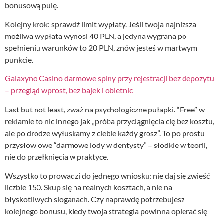
bonusową pulę.
Kolejny krok: sprawdź limit wypłaty. Jeśli twoja najniższa
możliwa wypłata wynosi 40 PLN, a jedyna wygrana po
spełnieniu warunków to 20 PLN, znów jesteś w martwym
punkcie.
Galaxyno Casino darmowe spiny przy rejestracji bez depozytu
– przegląd wprost, bez bajek i obietnic
Last but not least, zważ na psychologiczne pułapki. “Free” w
reklamie to nic innego jak „próba przyciągnięcia cię bez kosztu,
ale po drodze wyłuskamy z ciebie każdy grosz”. To po prostu
przysłowiowe “darmowe lody w dentysty” – słodkie w teorii,
nie do przełknięcia w praktyce.
Wszystko to prowadzi do jednego wniosku: nie daj się zwieść
liczbie 150. Skup się na realnych kosztach, a nie na
błyskotliwych sloganach. Czy naprawdę potrzebujesz
kolejnego bonusu, kiedy twoja strategia powinna opierać się