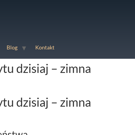
Blog
Kontakt
tu dzisiaj – zimna
tu dzisiaj – zimna
leństwa