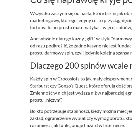
Wszystko zaczyna się od hasła, które brzmi jak ob
marketingowy, którego jedyny cel to przyciągnięci
fortuny. To po prostu matematyka – więcej spinów, 
And właśnie dlatego każdy „gift” w stylu “darmowy
od razu podkreślić, że żadne kasyno nie jest fundac
prostu darmowy spin, czyli jedynie kolejna szansa 
Dlaczego 200 spinów wcale 
Każdy spin w Crocoslots to jak mały eksperyment c
Starburst czy Gonzo’s Quest, które oferują dość 
Zmienność w nich jest wyższa niż w najbardziej ag
prostu „niczym”.
Bo kto potrzebuje stabilności, kiedy można mieć j
zakład, ograniczenie wypłat czy wymóg obrotu, któr
rozumiesz, jak funkcjonuje hazard w Internecie.