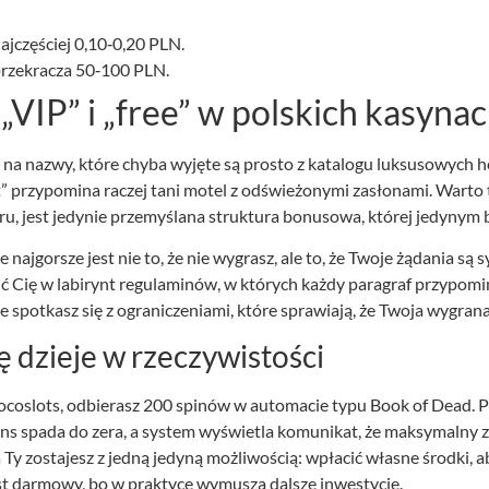
jczęściej 0,10‑0,20 PLN.
przekracza 50‑100 PLN.
„VIP” i „free” w polskich kasyna
ę na nazwy, które chyba wyjęte są prosto z katalogu luksusowych 
nt” przypomina raczej tani motel z odświeżonymi zasłonami. Warto
u, jest jedynie przemyślana struktura bonusowa, której jedynym b
że najgorsze jest nie to, że nie wygrasz, ale to, że Twoje żądania 
Cię w labirynt regulaminów, w których każdy paragraf przypomin
 spotkasz się z ograniczeniami, które sprawiają, że Twoja wygrana 
ę dzieje w rzeczywistości
rocoslots, odbierasz 200 spinów w automacie typu Book of Dead. P
alans spada do zera, a system wyświetla komunikat, że maksymalny
, a Ty zostajesz z jedną jedyną możliwością: wpłacić własne środki
est darmowy, bo w praktyce wymusza dalsze inwestycje.