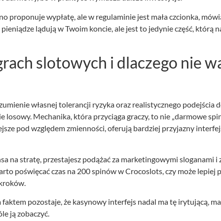
no proponuje wypłatę, ale w regulaminie jest mała czcionka, mó
 pieniądze lądują w Twoim koncie, ale jest to jedynie część, któr
grach slotowych i dlaczego nie w
zumienie własnej tolerancji ryzyka oraz realistycznego podejścia d
 losowy. Mechanika, która przyciąga graczy, to nie „darmowe spin
jsze pod względem zmienności, oferują bardziej przyjazny interfe
nsa na stratę, przestajesz podążać za marketingowymi sloganami i z
to poświęcać czas na 200 spinów w Crocoslots, czy może lepiej po 
kroków.
m faktem pozostaje, że kasynowy interfejs nadal ma tę irytującą, 
óle ją zobaczyć.