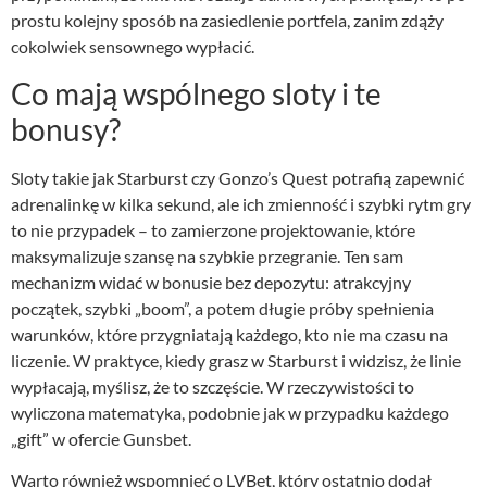
prostu kolejny sposób na zasiedlenie portfela, zanim zdąży
cokolwiek sensownego wypłacić.
Co mają wspólnego sloty i te
bonusy?
Sloty takie jak Starburst czy Gonzo’s Quest potrafią zapewnić
adrenalinkę w kilka sekund, ale ich zmienność i szybki rytm gry
to nie przypadek – to zamierzone projektowanie, które
maksymalizuje szansę na szybkie przegranie. Ten sam
mechanizm widać w bonusie bez depozytu: atrakcyjny
początek, szybki „boom”, a potem długie próby spełnienia
warunków, które przygniatają każdego, kto nie ma czasu na
liczenie. W praktyce, kiedy grasz w Starburst i widzisz, że linie
wypłacają, myślisz, że to szczęście. W rzeczywistości to
wyliczona matematyka, podobnie jak w przypadku każdego
„gift” w ofercie Gunsbet.
Warto również wspomnieć o LVBet, który ostatnio dodał