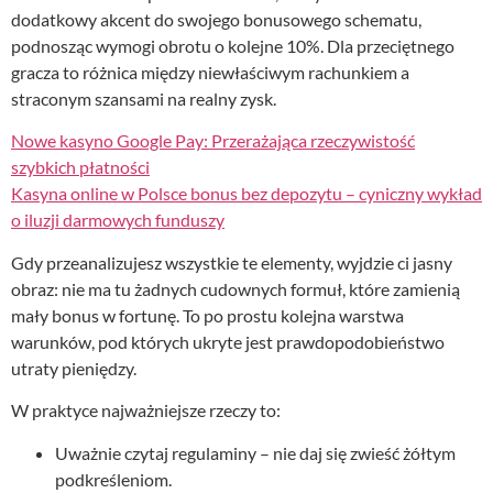
dodatkowy akcent do swojego bonusowego schematu,
podnosząc wymogi obrotu o kolejne 10%. Dla przeciętnego
gracza to różnica między niewłaściwym rachunkiem a
straconym szansami na realny zysk.
Nowe kasyno Google Pay: Przerażająca rzeczywistość
szybkich płatności
Kasyna online w Polsce bonus bez depozytu – cyniczny wykład
o iluzji darmowych funduszy
Gdy przeanalizujesz wszystkie te elementy, wyjdzie ci jasny
obraz: nie ma tu żadnych cudownych formuł, które zamienią
mały bonus w fortunę. To po prostu kolejna warstwa
warunków, pod których ukryte jest prawdopodobieństwo
utraty pieniędzy.
W praktyce najważniejsze rzeczy to:
Uważnie czytaj regulaminy – nie daj się zwieść żółtym
podkreśleniom.