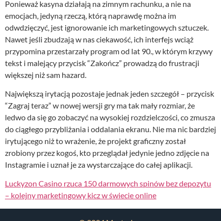
Ponieważ kasyna działają na zimnym rachunku, a nie na
emocjach, jedyną rzeczą, którą naprawdę można im
odwdzięczyć, jest ignorowanie ich marketingowych sztuczek.
Nawet jeśli zbudzają w nas ciekawość, ich interfejs wciąż
przypomina przestarzały program od lat 90., w którym krzywy
tekst i malejący przycisk “Zakończ” prowadzą do frustracji
większej niż sam hazard.
Największą irytacją pozostaje jednak jeden szczegół – przycisk
“Zagraj teraz” w nowej wersji gry ma tak mały rozmiar, że
ledwo da się go zobaczyć na wysokiej rozdzielczości, co zmusza
do ciągłego przybliżania i oddalania ekranu. Nie ma nic bardziej
irytującego niż to wrażenie, że projekt graficzny został
zrobiony przez kogoś, kto przeglądał jedynie jedno zdjęcie na
Instagramie i uznał je za wystarczające do całej aplikacji.
Luckyzon Casino rzuca 150 darmowych spinów bez depozytu
– kolejny marketingowy kicz w świecie online