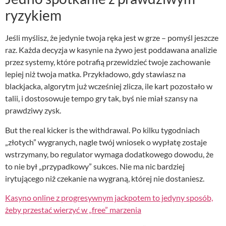
ryzykiem
Jeśli myślisz, że jedynie twoja ręka jest w grze – pomyśl jeszcze
raz. Każda decyzja w kasynie na żywo jest poddawana analizie
przez systemy, które potrafią przewidzieć twoje zachowanie
lepiej niż twoja matka. Przykładowo, gdy stawiasz na
blackjacka, algorytm już wcześniej zlicza, ile kart pozostało w
talii, i dostosowuje tempo gry tak, byś nie miał szansy na
prawdziwy zysk.
But the real kicker is the withdrawal. Po kilku tygodniach
„złotych” wygranych, nagle twój wniosek o wypłatę zostaje
wstrzymany, bo regulator wymaga dodatkowego dowodu, że
to nie był „przypadkowy” sukces. Nie ma nic bardziej
irytującego niż czekanie na wygraną, której nie dostaniesz.
Kasyno online z progresywnym jackpotem to jedyny sposób,
żeby przestać wierzyć w „free” marzenia