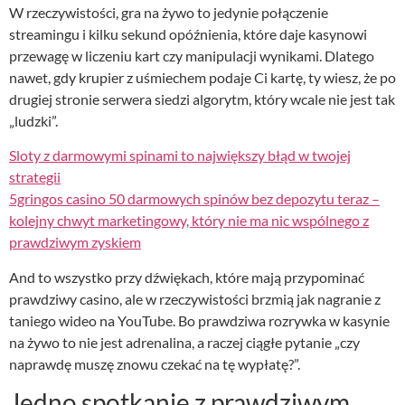
W rzeczywistości, gra na żywo to jedynie połączenie
streamingu i kilku sekund opóźnienia, które daje kasynowi
przewagę w liczeniu kart czy manipulacji wynikami. Dlatego
nawet, gdy krupier z uśmiechem podaje Ci kartę, ty wiesz, że po
drugiej stronie serwera siedzi algorytm, który wcale nie jest tak
„ludzki”.
Sloty z darmowymi spinami to największy błąd w twojej
strategii
5gringos casino 50 darmowych spinów bez depozytu teraz –
kolejny chwyt marketingowy, który nie ma nic wspólnego z
prawdziwym zyskiem
And to wszystko przy dźwiękach, które mają przypominać
prawdziwy casino, ale w rzeczywistości brzmią jak nagranie z
taniego wideo na YouTube. Bo prawdziwa rozrywka w kasynie
na żywo to nie jest adrenalina, a raczej ciągłe pytanie „czy
naprawdę muszę znowu czekać na tę wypłatę?”.
Jedno spotkanie z prawdziwym