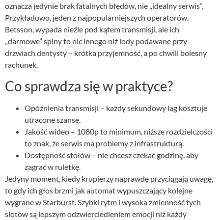
oznacza jedynie brak fatalnych błędów, nie „idealny serwis”.
Przykładowo, jeden z najpopularniejszych operatorów,
Betsson, wypada nieźle pod kątem transmisji, ale ich
„darmowe” spiny to nic innego niż lody podawane przy
drzwiach dentysty – krótka przyjemność, a po chwili bolesny
rachunek.
Co sprawdza się w praktyce?
Opóźnienia transmisji – każdy sekundowy lag kosztuje
utracone szanse.
Jakość wideo – 1080p to minimum, niższe rozdzielczości
to znak, że serwis ma problemy z infrastrukturą.
Dostępność stołów – nie chcesz czekać godzinę, aby
zagrać w ruletkę.
Jedyny moment, kiedy krupierzy naprawdę przyciągają uwagę,
to gdy ich głos brzmi jak automat wypuszczający kolejne
wygrane w Starburst. Szybki rytm i wysoka zmienność tych
slotów są lepszym odzwierciedleniem emocji niż każdy