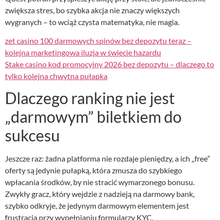
zwiększa stres, bo szybka akcja nie znaczy większych
wygranych – to wciąż czysta matematyka, nie magia.
zet casino 100 darmowych spinów bez depozytu teraz –
kolejna marketingowa iluzja w świecie hazardu
Stake casino kod promocyjny 2026 bez depozytu – dlaczego to
tylko kolejna chwytna pułapka
Dlaczego ranking nie jest
„darmowym” biletkiem do
sukcesu
Jeszcze raz: żadna platforma nie rozdaje pieniędzy, a ich „free”
oferty są jedynie pułapką, która zmusza do szybkiego
wpłacania środków, by nie stracić wymarzonego bonusu.
Zwykły gracz, który wejdzie z nadzieją na darmowy bank,
szybko odkryje, że jedynym darmowym elementem jest
frustracja przy wypełnianiu formularzy KYC.