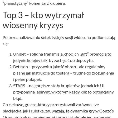
“pianistyczny” komentarz krupiera.
Top 3 – kto wytrzymał
wiosenny kryzys
Po przeanalizowaniu setek tysięcy sesji wideo, na podium stają
się:
Unibet – solidna transmisja, choć ich „gift” promocja to
jedynie kolejny trik, by zachęcić do depozytu.
Betsson – przyzwoita jakość obrazu, ale regulaminy
pisane jak instrukcje do tostera – trudne do zrozumienia
i pełne pułapek.
STARS – najgorętsze stoły krupierów, jednak ich UI
przypomina labirynt, w którym każdy klik to potencjalny
błąd.
Co ciekawe, gracze, którzy przetestowali zarówno live
blackjacka, jak i ruletkę, zauważają, że dynamika gry w Gonzo’s
Quest potrafi przyspieszyć akcję przy stole, ale jednocześnie