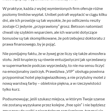
W praktyce, każda z wyżej wymienionych firm oferuje różne
poziomy limitów wypłat. Unibet potrafi wypłacić w ciągu kilku
dni, ale ich prowizje są tak wysokie, że po odliczeniu reszty
zostaje Ci jedynie „przyprawiony” grosz. Betsson natomiast
chwali się szybkim wsparciem, ale ich warunki dotyczące
bonusów są tak skomplikowane, że potrzebujesz doktoratu z
prawa finansowego, by je pojąć.
Nie pomijajmy faktu, że w żywej grze liczy się także atmosfera
stołu. Jeśli krupierzy są równie entuzjastyczni jak sprzedawcy
w supermarkecie podczas wyprzedaży, to nie ma sensu liczyć
na emocjonalny zastrzyk. Prawdziwa „VIP” obsługa powinna
przypominać hotel pięciogwiazdkowy, a nie przytulny motel z
nową warstwą farby – obietnice piękna, a w rzeczywistości
tylko kurz.
Podsumowując, jeśli szukasz miejsca, w którym Twoje szanse
nie zostaną wyzyskane przez kolejne „free spin” i nie będziesz
zmuszony do walki z nieczytelnym regulaminem, trzymaj się