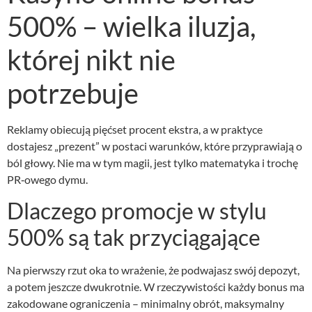
500% – wielka iluzja,
której nikt nie
potrzebuje
Reklamy obiecują pięćset procent ekstra, a w praktyce
dostajesz „prezent” w postaci warunków, które przyprawiają o
ból głowy. Nie ma w tym magii, jest tylko matematyka i trochę
PR‑owego dymu.
Dlaczego promocje w stylu
500% są tak przyciągające
Na pierwszy rzut oka to wrażenie, że podwajasz swój depozyt,
a potem jeszcze dwukrotnie. W rzeczywistości każdy bonus ma
zakodowane ograniczenia – minimalny obrót, maksymalny