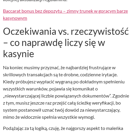
Baccarat bonus bez depozytu – zimny trunek w gorącym barze
kasynowym
Oczekiwania vs. rzeczywistość
– co naprawdę liczy się w
kasynie
Na koniec musimy przyznać, że najbardziej frustrujące w
skrillowych transakcjach są te drobne, codzienne irytacje.
Kiedy próbujesz wypłacić wygraną po dokładnym spełnieniu
wszystkich warunków, pojawia się komunikat o
„niewystarczającej liczbie powiązanych dokumentów”. Zgodnie
z tym, musisz jeszcze raz przejść całą ścieżkę weryfikacji, bo
system postanowił uznać twój dowód za niewystarczający,
mimo że widocznie spełnia wszystkie wymogi.
Podążając za tą logiką, czuję, że najgorszy aspekt to maleńka