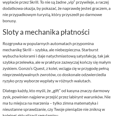
wypłacie przez Skrill. To nie są żadne „vip” przywileje, a raczej
dodatkowa okazja, by pokazać, że naprawdę jesteś graczem, a
nie przypadkowym turystą, który przyszedł po darmowe
bonusy.
Sloty a mechanika płatności
Rozgrywka w popularnych automatach przypomina
mechanikę Skrill – szybka, ale niebezpieczna. Starburst
wybucha kolorami i daje natychmiastową satysfakcję, tak jak
szybka przelewka, ale w praktyce zazwyczaj kończy się małym
zyskiem. Gonzo’s Quest, z kolei, wciąga cię w przygodę pełną
nieprzewidywalnych zwrotów, co doskonale odzwierciedla
ryzyko przy wyborze wypłaty w różnych walutach.
Dlatego każdy, kto myśli, że „gift” od kasyna znaczy darmowy
zysk, powinien najpierw przejść przez labirynt warunków. Nie
ma tu miejsca na marzenia – tylko zimna matematyka i
nieustanne sprawdzanie, czy Twoje pieniądze nie znikną w
kolejnej aktualizacji regulaminu.