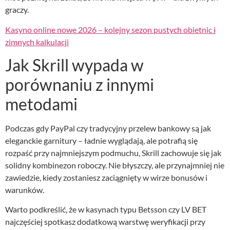
graczy.
Kasyno online nowe 2026 – kolejny sezon pustych obietnic i
zimnych kalkulacji
Jak Skrill wypada w
porównaniu z innymi
metodami
Podczas gdy PayPal czy tradycyjny przelew bankowy są jak
eleganckie garnitury – ładnie wyglądają, ale potrafią się
rozpaść przy najmniejszym podmuchu, Skrill zachowuje się jak
solidny kombinezon roboczy. Nie błyszczy, ale przynajmniej nie
zawiedzie, kiedy zostaniesz zaciągnięty w wirze bonusów i
warunków.
Warto podkreślić, że w kasynach typu Betsson czy LV BET
najczęściej spotkasz dodatkową warstwę weryfikacji przy