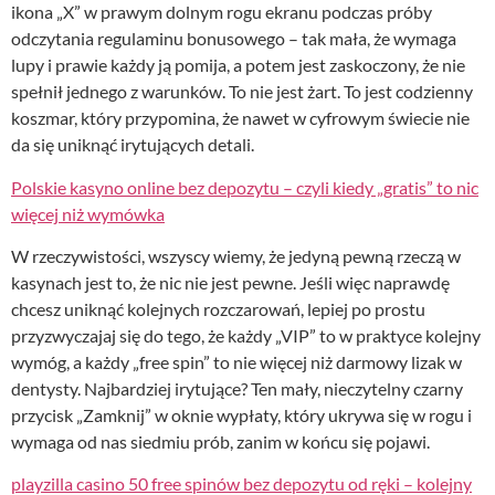
ikona „X” w prawym dolnym rogu ekranu podczas próby
odczytania regulaminu bonusowego – tak mała, że wymaga
lupy i prawie każdy ją pomija, a potem jest zaskoczony, że nie
spełnił jednego z warunków. To nie jest żart. To jest codzienny
koszmar, który przypomina, że nawet w cyfrowym świecie nie
da się uniknąć irytujących detali.
Polskie kasyno online bez depozytu – czyli kiedy „gratis” to nic
więcej niż wymówka
W rzeczywistości, wszyscy wiemy, że jedyną pewną rzeczą w
kasynach jest to, że nic nie jest pewne. Jeśli więc naprawdę
chcesz uniknąć kolejnych rozczarowań, lepiej po prostu
przyzwyczajaj się do tego, że każdy „VIP” to w praktyce kolejny
wymóg, a każdy „free spin” to nie więcej niż darmowy lizak w
dentysty. Najbardziej irytujące? Ten mały, nieczytelny czarny
przycisk „Zamknij” w oknie wypłaty, który ukrywa się w rogu i
wymaga od nas siedmiu prób, zanim w końcu się pojawi.
playzilla casino 50 free spinów bez depozytu od ręki – kolejny