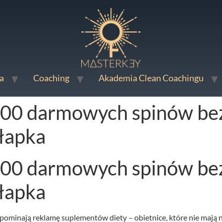
a
Coaching
Akademia Clean Coachingu
00 darmowych spinów bez
łapka
00 darmowych spinów bez
łapka
minają reklamę suplementów diety – obietnice, które nie mają ni