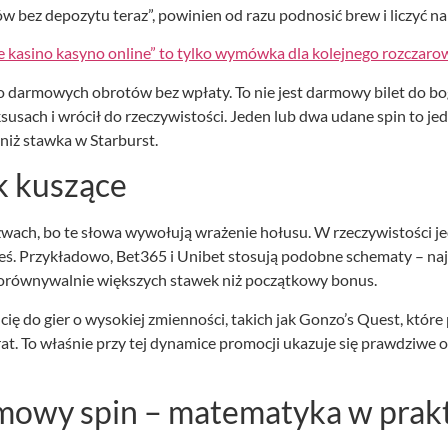
 bez depozytu teraz”, powinien od razu podnosić brew i liczyć n
ne kasino kasyno online” to tylko wymówka dla kolejnego rozczaro
to darmowych obrotów bez wpłaty. To nie jest darmowy bilet do bog
usach i wrócił do rzeczywistości. Jeden lub dwa udane spin to jedy
 niż stawka w Starburst.
k kuszące
azwach, bo te słowa wywołują wrażenie hołusu. W rzeczywistości jed
ałeś. Przykładowo, Bet365 i Unibet stosują podobne schematy – na
porównywalnie większych stawek niż początkowy bonus.
cię do gier o wysokiej zmienności, takich jak Gonzo’s Quest, które
rat. To właśnie przy tej dynamice promocji ukazuje się prawdziw
rmowy spin – matematyka w prak