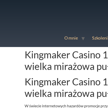
O mnie
Szkoleni
Kingmaker Casino 1
wielka mirażowa pu
Kingmaker Casino 1
wielka mirażowa pu
W świecie internetowych hazardów promocje przypo