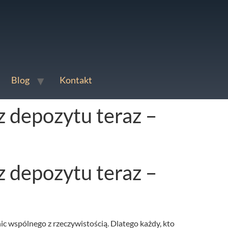
Blog
Kontakt
 depozytu teraz –
 depozytu teraz –
c wspólnego z rzeczywistością. Dlatego każdy, kto