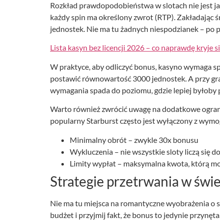
Rozkład prawdopodobieństwa w slotach nie jest ja
każdy spin ma określony zwrot (RTP). Zakładając
jednostek. Nie ma tu żadnych niespodzianek – po pr
Lista kasyn bez licencji 2026 – co naprawdę kryje s
W praktyce, aby odliczyć bonus, kasyno wymaga sp
postawić równowartość 3000 jednostek. A przy gra
wymagania spada do poziomu, gdzie lepiej byłoby 
Warto również zwrócić uwagę na dodatkowe ogranicz
popularny Starburst często jest wyłączony z wymogó
Minimalny obrót – zwykle 30x bonusu
Wykluczenia – nie wszystkie sloty liczą się
Limity wypłat – maksymalna kwota, którą mo
Strategie przetrwania w świe
Nie ma tu miejsca na romantyczne wyobrażenia o s
budżet i przyjmij fakt, że bonus to jedynie przynę