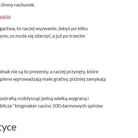
a zimny rachunek.
wania
actwa, to raczej wyzwanie, żebyś po kilku
ne, co może się zdarzyć, a już po trzecim
nak nie są to prezenty, a raczej przynęty, które
jpierw wprowadzają małe gratisy, później zamykają
 potrafią rozbłysnąć jedną wielką wygraną i
e oblicze “kingmaker casino 100 darmowych spinów
tyce