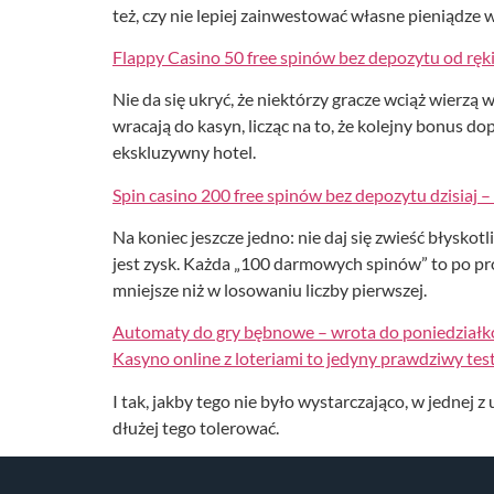
też, czy nie lepiej zainwestować własne pieniądze
Flappy Casino 50 free spinów bez depozytu od ręk
Nie da się ukryć, że niektórzy gracze wciąż wierzą
wracają do kasyn, licząc na to, że kolejny bonus d
ekskluzywny hotel.
Spin casino 200 free spinów bez depozytu dzisiaj 
Na koniec jeszcze jedno: nie daj się zwieść błysk
jest zysk. Każda „100 darmowych spinów” to po pro
mniejsze niż w losowaniu liczby pierwszej.
Automaty do gry bębnowe – wrota do poniedział
Kasyno online z loteriami to jedyny prawdziwy test
I tak, jakby tego nie było wystarczająco, w jednej 
dłużej tego tolerować.