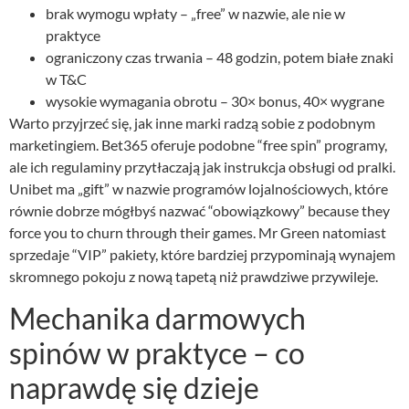
brak wymogu wpłaty – „free” w nazwie, ale nie w
praktyce
ograniczony czas trwania – 48 godzin, potem białe znaki
w T&C
wysokie wymagania obrotu – 30× bonus, 40× wygrane
Warto przyjrzeć się, jak inne marki radzą sobie z podobnym
marketingiem. Bet365 oferuje podobne “free spin” programy,
ale ich regulaminy przytłaczają jak instrukcja obsługi od pralki.
Unibet ma „gift” w nazwie programów lojalnościowych, które
równie dobrze mógłbyś nazwać “obowiązkowy” because they
force you to churn through their games. Mr Green natomiast
sprzedaje “VIP” pakiety, które bardziej przypominają wynajem
skromnego pokoju z nową tapetą niż prawdziwe przywileje.
Mechanika darmowych
spinów w praktyce – co
naprawdę się dzieje