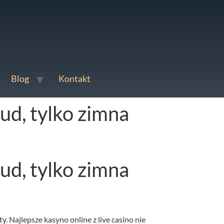
Blog
Kontakt
cud, tylko zimna
cud, tylko zimna
y. Najlepsze kasyno online z live casino nie