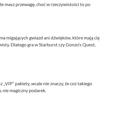
, że masz przewagę, choć w rzeczywistości to po
e ma migających gwiazd ani dźwięków, które mają cię
wisty. Dlatego gra w Starburst czy Gonzo’s Quest,
 „VIP” pakiety, wcale nie znaczy, że coś takiego
a, nie magiczny podarek.