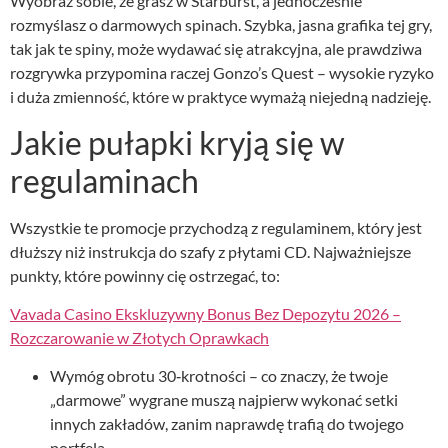
Wyobraź sobie, że grasz w Starburst, a jednocześnie
rozmyślasz o darmowych spinach. Szybka, jasna grafika tej gry,
tak jak te spiny, może wydawać się atrakcyjna, ale prawdziwa
rozgrywka przypomina raczej Gonzo’s Quest – wysokie ryzyko
i duża zmienność, które w praktyce wymażą niejedną nadzieję.
Jakie pułapki kryją się w
regulaminach
Wszystkie te promocje przychodzą z regulaminem, który jest
dłuższy niż instrukcja do szafy z płytami CD. Najważniejsze
punkty, które powinny cię ostrzegać, to:
Vavada Casino Ekskluzywny Bonus Bez Depozytu 2026 –
Rozczarowanie w Złotych Oprawkach
Wymóg obrotu 30‑krotności – co znaczy, że twoje
„darmowe” wygrane muszą najpierw wykonać setki
innych zakładów, zanim naprawdę trafią do twojego
portfela.