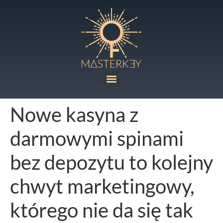
Nowe kasyna z
darmowymi spinami
bez depozytu to kolejny
chwyt marketingowy,
którego nie da się tak