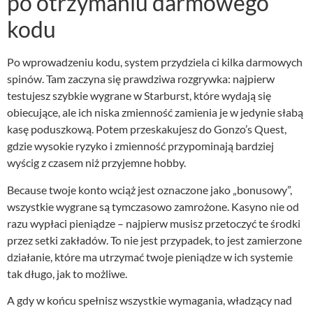
po otrzymaniu darmowego
kodu
Po wprowadzeniu kodu, system przydziela ci kilka darmowych
spinów. Tam zaczyna się prawdziwa rozgrywka: najpierw
testujesz szybkie wygrane w Starburst, które wydają się
obiecujące, ale ich niska zmienność zamienia je w jedynie słabą
kasę poduszkową. Potem przeskakujesz do Gonzo’s Quest,
gdzie wysokie ryzyko i zmienność przypominają bardziej
wyścig z czasem niż przyjemne hobby.
Because twoje konto wciąż jest oznaczone jako „bonusowy”,
wszystkie wygrane są tymczasowo zamrożone. Kasyno nie od
razu wypłaci pieniądze – najpierw musisz przetoczyć te środki
przez setki zakładów. To nie jest przypadek, to jest zamierzone
działanie, które ma utrzymać twoje pieniądze w ich systemie
tak długo, jak to możliwe.
A gdy w końcu spełnisz wszystkie wymagania, władzący nad