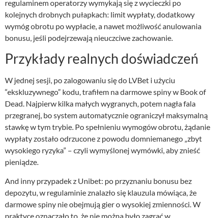
regulaminem operatorzy wymykają się z wycieczki po
kolejnych drobnych pułapkach: limit wypłaty, dodatkowy
wymóg obrotu po wypłacie, a nawet możliwość anulowania
bonusu, jeśli podejrzewają nieuczciwe zachowanie.
Przykłady realnych doświadczeń
W jednej sesji, po zalogowaniu się do LVBet i użyciu
“ekskluzywnego” kodu, trafiłem na darmowe spiny w Book of
Dead. Najpierw kilka małych wygranych, potem nagła fala
przegranej, bo system automatycznie ograniczył maksymalną
stawkę w tym trybie. Po spełnieniu wymogów obrotu, żądanie
wypłaty zostało odrzucone z powodu domniemanego „zbyt
wysokiego ryzyka” – czyli wymyślonej wymówki, aby znieść
pieniądze.
And inny przypadek z Unibet: po przyznaniu bonusu bez
depozytu, w regulaminie znalazło się klauzula mówiąca, że
darmowe spiny nie obejmują gier o wysokiej zmienności. W
praktyce oznaczało to, że nie można było zagrać w