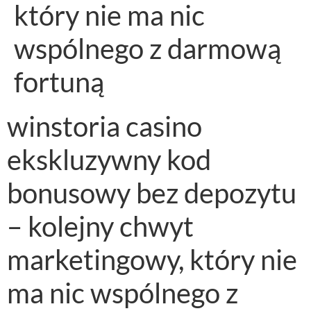
który nie ma nic
wspólnego z darmową
fortuną
winstoria casino
ekskluzywny kod
bonusowy bez depozytu
– kolejny chwyt
marketingowy, który nie
ma nic wspólnego z